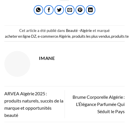
Cet article a été publié dans
Beauté -Algérie
et marqué
acheter en ligne DZ
,
e‑commerce Algérie
,
produits les plus vendus
,
produits t
IMANE
ARVEA Algérie 2025 :
Brume Corporelle Algérie :
produits naturels, succès de la
L’Élégance Parfumée Qui
marque et opportunités
Séduit le Pays
beauté