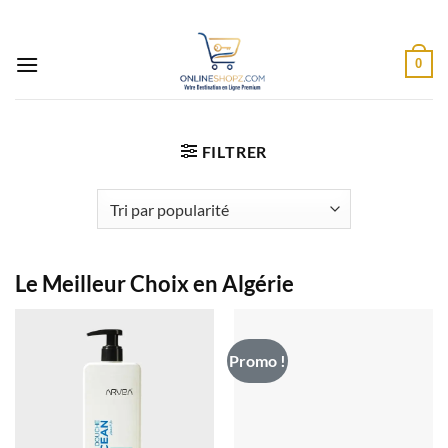
Passer
au
contenu
0
FILTRER
Le Meilleur Choix en Algérie
Promo !