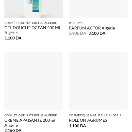
COSMÉTIQUE NATURELLE ALGERIE
PARFUMS
GEL DOUCHE OCEAN 400 ML
PARFUM ACTOR Algérie
Algérie
Le
Le
3,900
DA
3,100
DA
prix
prix
1,100
DA
initial
actuel
était :
est :
3,900 DA.
3,100 DA.
COSMÉTIQUE NATURELLE ALGERIE
COSMÉTIQUE NATURELLE ALGERIE
CRÈME APAISANTE 200 ml
ROLL ON AGRUMES
Algerie
1,100
DA
2,150
DA