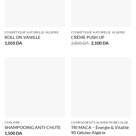
COSMÉTIQUE NATURELLE ALGERIE
COSMÉTIQUE NATURELLE ALGERIE
ROLL ON VANILLE
CRÈME PUSH UP
Le
Le
1,050
DA
2,850
DA
2,100
DA
prix
prix
initial
actuel
était :
est :
2,850 DA.
2,100 DA.
CAPLAIRE
COMPLEMENTS ALIMENTAIRES ALGERIE
TRI MACA – Énergie & Vitalité
SHAMPOOING ANTI-CHUTE
90 Gélules Algérie
1,500
DA