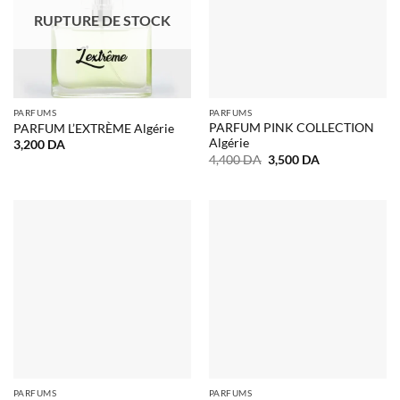
RUPTURE DE STOCK
PARFUMS
PARFUMS
PARFUM PINK COLLECTION
PARFUM L’EXTRÈME Algérie
Algérie
3,200
DA
Le
Le
4,400
DA
3,500
DA
prix
prix
initial
actuel
était :
est :
4,400 DA.
3,500 DA.
PARFUMS
PARFUMS