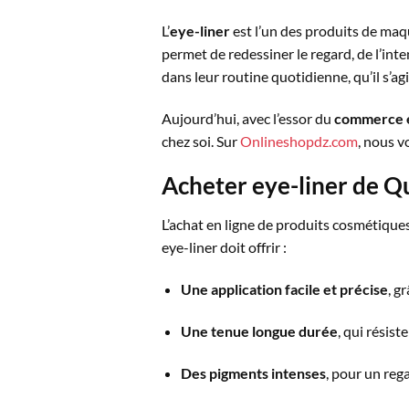
L’
eye-liner
est l’un des produits de maq
permet de redessiner le regard, de l’inte
dans leur routine quotidienne, qu’il s’ag
Aujourd’hui, avec l’essor du
commerce e
chez soi. Sur
Onlineshopdz.com
, nous v
Acheter
eye-liner
de Qu
L’achat en ligne de produits cosmétiques 
eye-liner doit offrir :
Une application facile et précise
, g
Une tenue longue durée
, qui résist
Des pigments intenses
, pour un reg