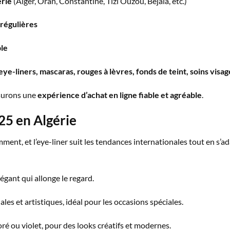
érie
(Alger, Oran, Constantine, Tizi Ouzou, Béjaïa, etc.)
 régulières
ble
e-liners, mascaras, rouges à lèvres, fonds de teint, soins visag
ssurons une
expérience d’achat en ligne fiable et agréable
.
25 en Algérie
nt, et l’eye-liner suit les tendances internationales tout en s’ad
légant qui allonge le regard.
ales et artistiques, idéal pour les occasions spéciales.
doré ou violet, pour des looks créatifs et modernes.