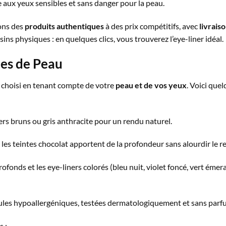
e aux yeux sensibles et sans danger pour la peau.
ons des
produits authentiques
à des prix compétitifs, avec
livrais
ns physiques : en quelques clics, vous trouverez l’eye-liner idéal.
pes de Peau
tre choisi en tenant compte de votre
peau et de vos yeux
. Voici que
iners bruns ou gris anthracite pour un rendu naturel.
t les teintes chocolat apportent de la profondeur sans alourdir le r
profonds et les eye-liners colorés (bleu nuit, violet foncé, vert éme
mules hypoallergéniques, testées dermatologiquement et sans parf
s :