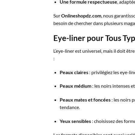
Une formule respectueuse
, adapté
Sur
Onlineshopdz.com
, nous garantiss
besoin de chercher dans plusieurs magasi
Eye-liner pour Tous Ty
L’eye-liner est universel, mais il doit ê
:
Peaux claires
: privilégiez les eye-l
Peaux médium
: les noirs intenses e
Peaux mates et foncées
: les noirs 
tendance.
Yeux sensibles
: choisissez des for
Les formats disponibles sont aussi varié