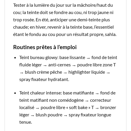
Tester à la lumière du jour sur la mâchoire/haut du
cou; la teinte doit se fondre au cou, ni trop jaune ni
trop rosée. En été, anticiper une demi‑teinte plus
chaude; en hiver, revenir à la teinte base, l’essentiel
étant le fondu au cou pour un résultat propre, sahla.​
Routines prêtes à l’emploi
Teint bureau glowy: base lissante → fond de teint
fluide léger → anti‑cernes → poudre libre zone T
→ blush crème pêche → highlighter liquide →
spray fixateur hydratant.​
Teint chaleur intense: base matifiante → fond de
teint matifiant non comédogène → correcteur
localisé → poudre libre « soft bake » T → bronzer
léger → blush poudre → spray fixateur longue
tenue.​