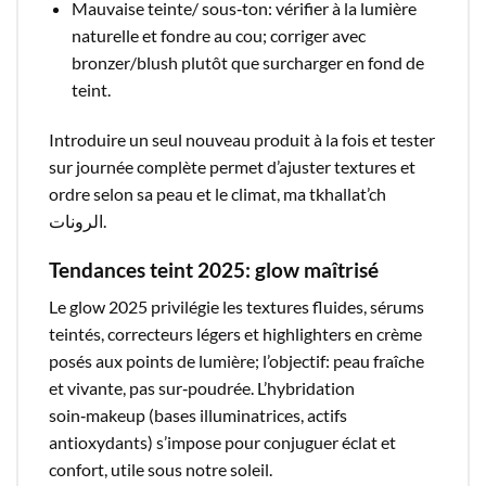
Mauvaise teinte/ sous‑ton: vérifier à la lumière
naturelle et fondre au cou; corriger avec
bronzer/blush plutôt que surcharger en fond de
teint.​
Introduire un seul nouveau produit à la fois et tester
sur journée complète permet d’ajuster textures et
ordre selon sa peau et le climat, ma tkhallat’ch
الرونات.​
Tendances
teint
2025
:
glow
maîtrisé
Le glow 2025 privilégie les textures fluides, sérums
teintés, correcteurs légers et highlighters en crème
posés aux points de lumière; l’objectif: peau fraîche
et vivante, pas sur‑poudrée. L’hybridation
soin‑makeup (bases illuminatrices, actifs
antioxydants) s’impose pour conjuguer éclat et
confort, utile sous notre soleil.​