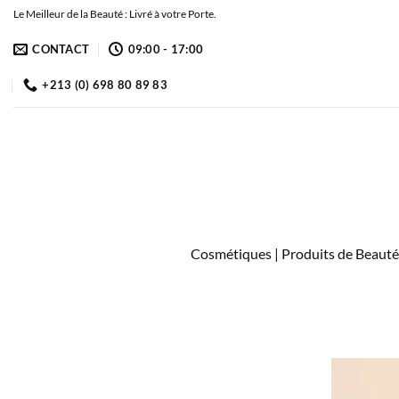
Passer
Le Meilleur de la Beauté : Livré à votre Porte.
au
CONTACT
09:00 - 17:00
contenu
+213 (0) 698 80 89 83
Cosmétiques | Produits de Beauté 