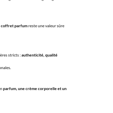
e
coffret parfum
reste une valeur sûre
res stricts :
authenticité, qualité
onales.
un
parfum, une crème corporelle et un