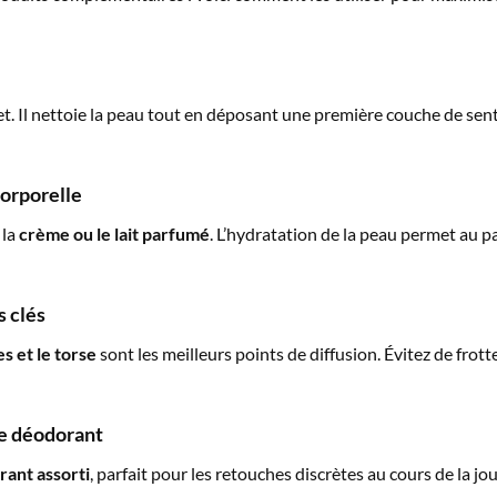
et. Il nettoie la peau tout en déposant une première couche de sente
corporelle
 la
crème ou le lait parfumé
. L’hydratation de la peau permet au 
s clés
es et le torse
sont les meilleurs points de diffusion. Évitez de frott
 le déodorant
ant assorti
, parfait pour les retouches discrètes au cours de la jo