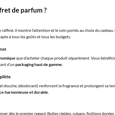
fret de parfum ?
e raffiné. Il montre l’attention et le soin portés au choix du cade
apte à tous les goûts et tous les budgets.
geux
onomique
que d’acheter chaque produit séparément. Vous bénéficie
itant d’un
packaging haut de gamme
.
mplète
el douche, déodorant) renforcent la fragrance et prolongent sa tenu
ce harmonieuse et durable
.
ner dès le premier regard. Boîtes rigides, rubans, finitions dorée