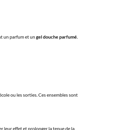
nt un parfum et un
gel douche parfumé
.
école ou les sorties. Ces ensembles sont
 leur effet et prolonger la tenue de la