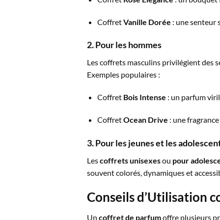
Coffret
Vanille Dorée
: une senteur 
2. Pour les hommes
Les coffrets masculins privilégient des 
Exemples populaires :
Coffret
Bois Intense
: un parfum viri
Coffret
Ocean Drive
: une fragrance 
3. Pour les jeunes et les adolescen
Les
coffrets unisexes
ou
pour adolesc
souvent colorés, dynamiques et accessib
Conseils d’Utilisation c
Un
coffret de parfum
offre plusieurs p