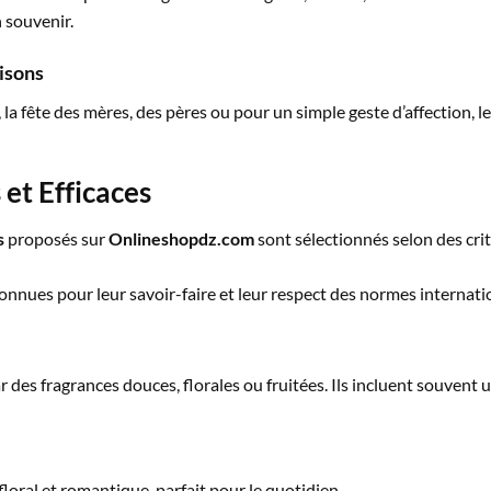
n souvenir.
aisons
, la fête des mères, des pères ou pour un simple geste d’affection, l
 et Efficaces
s
proposés sur
Onlineshopdz.com
sont sélectionnés selon des critè
nues pour leur savoir-faire et leur respect des normes internati
r des fragrances douces, florales ou fruitées. Ils incluent souvent 
loral et romantique, parfait pour le quotidien.