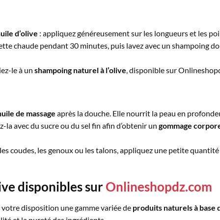
uile d’olive
: appliquez généreusement sur les longueurs et les poin
tte chaude pendant 30 minutes, puis lavez avec un shampoing doux.
iez-le à un
shampoing naturel à l’olive
, disponible sur Onlineshop
huile
de massage
après la douche. Elle nourrit la peau en profondeu
-la avec du sucre ou du sel fin afin d’obtenir un
gommage corpore
es coudes, les genoux ou les talons, appliquez une petite quantit
live disponibles sur
Onlineshopdz.com
à votre disposition une gamme variée de
produits naturels à base d
té et la pureté des ingrédients.