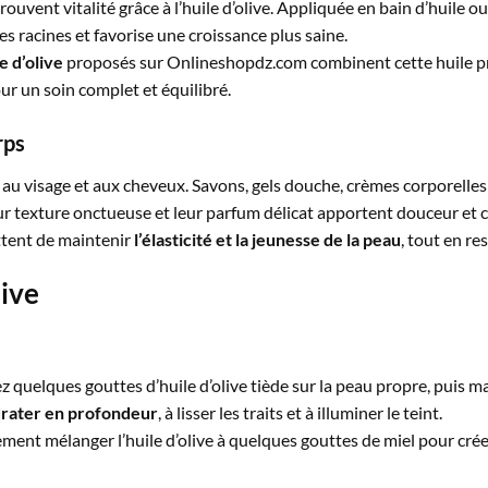
ouvent vitalité grâce à l’huile d’olive. Appliquée en bain d’huile o
les racines et favorise une croissance plus saine.
e d’olive
proposés sur Onlineshopdz.com combinent cette huile pré
our un soin complet et équilibré.
rps
as au visage et aux cheveux. Savons, gels douche, crèmes corporelles
ur texture onctueuse et leur parfum délicat apportent douceur et c
ttent de maintenir
l’élasticité et la jeunesse de la peau
, tout en re
live
ez quelques gouttes d’huile d’olive tiède sur la peau propre, puis
rater en profondeur
, à lisser les traits et à illuminer le teint.
ment mélanger l’huile d’olive à quelques gouttes de miel pour cré