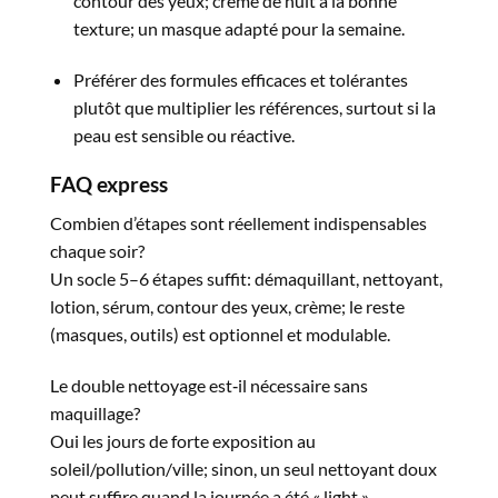
contour des yeux; crème de nuit à la bonne
texture; un masque adapté pour la semaine.​
Préférer des formules efficaces et tolérantes
plutôt que multiplier les références, surtout si la
peau est sensible ou réactive.​
FAQ
express
Combien d’étapes sont réellement indispensables
chaque soir?
Un socle 5–6 étapes suffit: démaquillant, nettoyant,
lotion, sérum, contour des yeux, crème; le reste
(masques, outils) est optionnel et modulable.​
Le double nettoyage est‑il nécessaire sans
maquillage?
Oui les jours de forte exposition au
soleil/pollution/ville; sinon, un seul nettoyant doux
peut suffire quand la journée a été « light ».​