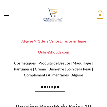
Passer
au
contenu
0
Algérie N°1 de la Vente Directe en ligne
OnlineShopdz.com
Cosmétiques | Produits de Beauté | Maquillage |
Parfumerie | Crème | Bien-être | Soin de la Peau |
Compléments Alimentaires |
Algérie
BOUTIQUE
Routine Beauté du Soir : 10