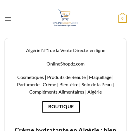
Passer
au
contenu
0
Algérie N°1 de la Vente Directe en ligne
OnlineShopdz.com
Cosmétiques | Produits de Beauté | Maquillage |
Parfumerie | Crème | Bien-être | Soin de la Peau |
Compléments Alimentaires |
Algérie
BOUTIQUE
Crème hydratante en Algérie : bien