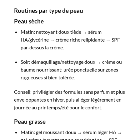
Routines par type de peau
Peau sèche
Matin: nettoyant doux tiède → sérum
HA/glycérine → crème riche relipidante → SPF
par‑dessus la crème.​
Soir: démaquillage/nettoyage doux → crème ou
baume nourrissant; urée ponctuelle sur zones
rugueuses si bien tolérée.​
Conseil: privilégier des formules sans parfum et plus
enveloppantes en hiver, puis alléger légèrement en
journée au printemps/été pour le confort.​
Peau grasse
Matin: gel moussant doux → sérum léger HA →
gel‑crème hydratant non comédogène → SPF