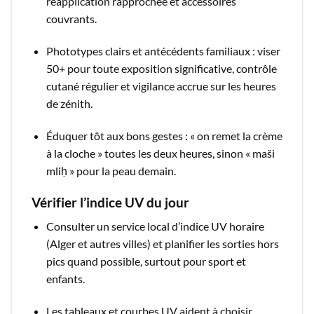
réapplication rapprochée et accessoires
couvrants.​
Phototypes clairs et antécédents familiaux : viser
50+ pour toute exposition significative, contrôle
cutané régulier et vigilance accrue sur les heures
de zénith.​
Éduquer tôt aux bons gestes : « on remet la crème
à la cloche » toutes les deux heures, sinon « maši
mliḥ » pour la peau demain.​
Vérifier l’indice UV du jour
Consulter un service local d’indice UV horaire
(Alger et autres villes) et planifier les sorties hors
pics quand possible, surtout pour sport et
enfants.​
Les tableaux et courbes UV aident à choisir