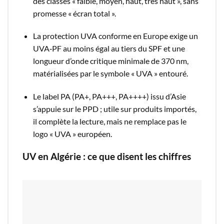
des classes « faible, moyen, haut, très haut », sans
promesse « écran total ».​
La protection UVA conforme en Europe exige un
UVA‑PF au moins égal au tiers du SPF et une
longueur d’onde critique minimale de 370 nm,
matérialisées par le symbole « UVA » entouré.​
Le label PA (PA+, PA+++, PA++++) issu d’Asie
s’appuie sur le PPD ; utile sur produits importés,
il complète la lecture, mais ne remplace pas le
logo « UVA » européen.​
UV en Algérie : ce que disent les chiffres