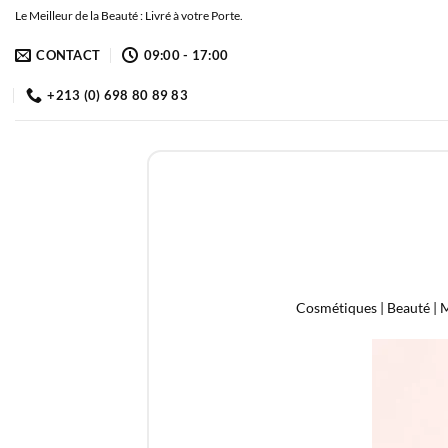
Passer
Le Meilleur de la Beauté : Livré à votre Porte.
au
CONTACT
09:00 - 17:00
contenu
+213 (0) 698 80 89 83
Cosmétiques | Beauté | M