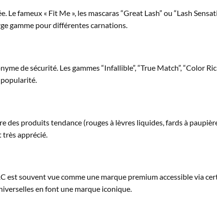
ée. Le fameux « Fit Me », les mascaras “Great Lash” ou “Lash Sensa
rge gamme pour différentes carnations.
yme de sécurité. Les gammes “Infallible”, “True Match”, “Color Ri
 popularité.
e des produits tendance (rouges à lèvres liquides, fards à paupièr
t très apprécié.
AC est souvent vue comme une marque premium accessible via cert
universelles en font une marque iconique.