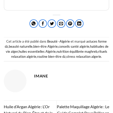
Cet article a été publié dans
Beauté -Algérie
et marqué
astuces forme
dz
,
beauté naturelle
,
bien-être Algérie
,
conseils santé algérie
,
habitudes de
vie alger
,
huiles essentielles Algérie
,
nutrition équilibrée maghreb
,
rituels
relaxation algérie
,
routine bien-être dz
,
stress relaxation algerie
.
IMANE
Huile d’Argan Algérie : L’Or
Palette Maquillage Algérie : Le
Naturel du Bien‑Être et de la
Guide Complet Pour Briller en