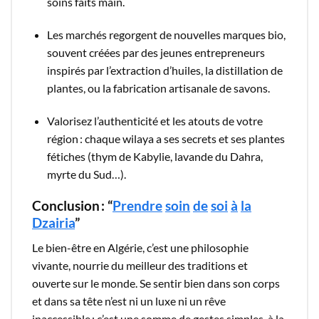
soins faits main.​
Les marchés regorgent de nouvelles marques bio,
souvent créées par des jeunes entrepreneurs
inspirés par l’extraction d’huiles, la distillation de
plantes, ou la fabrication artisanale de savons.
Valorisez l’authenticité et les atouts de votre
région : chaque wilaya a ses secrets et ses plantes
fétiches (thym de Kabylie, lavande du Dahra,
myrte du Sud…).
Conclusion : “
Prendre
soin
de
soi
à
la
Dzairia
”
Le bien-être en Algérie, c’est une philosophie
vivante, nourrie du meilleur des traditions et
ouverte sur le monde. Se sentir bien dans son corps
et dans sa tête n’est ni un luxe ni un rêve
inaccessible : c’est une somme de gestes simples, à la