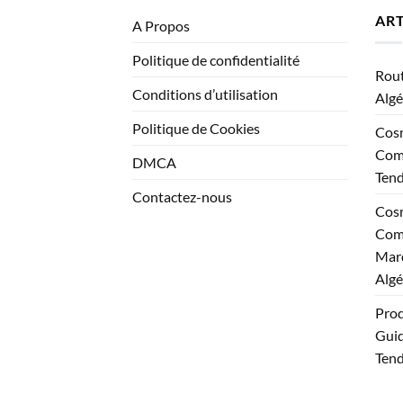
ART
A Propos
Politique de confidentialité
Rout
Conditions d’utilisation
Algé
Politique de Cookies
Cosm
Comp
DMCA
Ten
Contactez-nous
Cosm
Comp
Marq
Algé
Prod
Guid
Tend