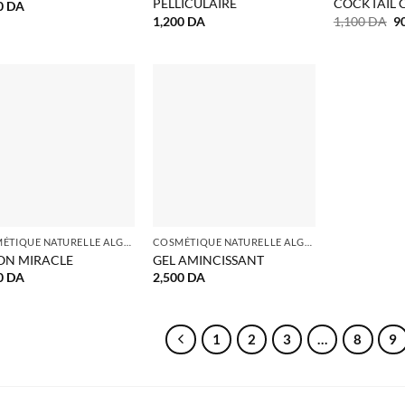
PELLICULAIRE
COCKTAIL 
0
DA
L
1,200
DA
1,100
DA
9
pr
in
ét
1,
COSMÉTIQUE NATURELLE ALGERIE
COSMÉTIQUE NATURELLE ALGERIE
ON MIRACLE
GEL AMINCISSANT
0
DA
2,500
DA
1
2
3
…
8
9