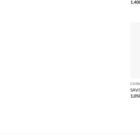
1,40
SAV
1,05