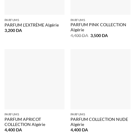
PARFUMS
PARFUMS
PARFUM PINK COLLECTION
PARFUM L’EXTRÈME Algérie
Algérie
3,200
DA
Le
Le
4,400
DA
3,500
DA
prix
prix
initial
actuel
était :
est :
4,400 DA.
3,500 DA.
PARFUMS
PARFUMS
PARFUM APRICOT
PARFUM COLLECTION NUDE
COLLECTION Algérie
Algérie
4,400
DA
4,400
DA