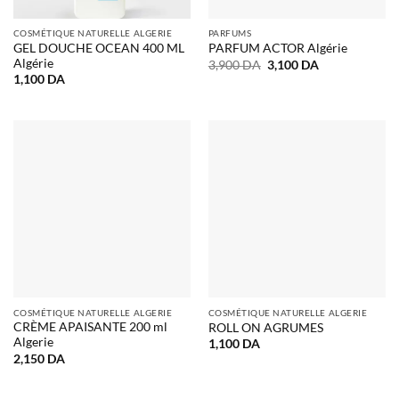
COSMÉTIQUE NATURELLE ALGERIE
PARFUMS
GEL DOUCHE OCEAN 400 ML
PARFUM ACTOR Algérie
Algérie
Le
Le
3,900
DA
3,100
DA
prix
prix
1,100
DA
initial
actuel
était :
est :
3,900 DA.
3,100 DA.
COSMÉTIQUE NATURELLE ALGERIE
COSMÉTIQUE NATURELLE ALGERIE
CRÈME APAISANTE 200 ml
ROLL ON AGRUMES
Algerie
1,100
DA
2,150
DA