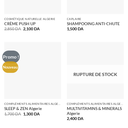
COSMÉTIQUE NATURELLE ALGERIE
CAPLAIRE
CRÈME PUSH UP
SHAMPOOING ANTI-CHUTE
Le
Le
2,850
DA
2,100
DA
1,500
DA
prix
prix
initial
actuel
était :
est :
2,850 DA.
2,100 DA.
Promo !
Nouveau
RUPTURE DE STOCK
COMPLÉMENTS ALIMENTAIRES ALGERIE
COMPLÉMENTS ALIMENTAIRES ALGERIE
MULTIVITAMINS & MINERALS
SLEEP & ZEN Algerie
Algerie
Le
Le
1,700
DA
1,300
DA
prix
prix
2,400
DA
initial
actuel
était :
est :