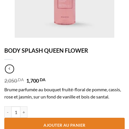
BODY SPLASH QUEEN FLOWER
Le
Le
2,050
DA
1,700
DA
prix
prix
Brume parfumée au bouquet fruité-floral de pomme, cassis,
initial
actuel
était :
est :
rose et jasmin, sur un fond de vanille et bois de santal.
2,050 DA.
1,700 DA.
quantité de BODY SPLASH QUEEN FLOWER
AJOUTER AU PANIER