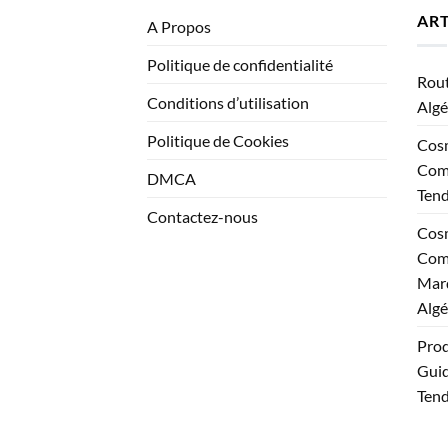
ART
A Propos
Politique de confidentialité
Rout
Conditions d’utilisation
Algé
Politique de Cookies
Cosm
Comp
DMCA
Ten
Contactez-nous
Cosm
Comp
Marq
Algé
Prod
Guid
Tend