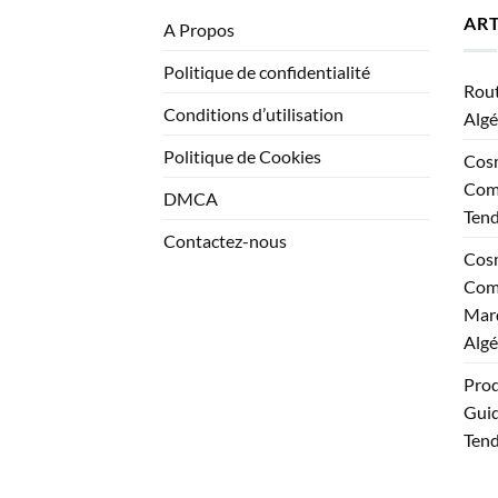
ART
A Propos
Politique de confidentialité
Rout
Conditions d’utilisation
Algé
Politique de Cookies
Cosm
Comp
DMCA
Ten
Contactez-nous
Cosm
Comp
Marq
Algé
Prod
Guid
Tend