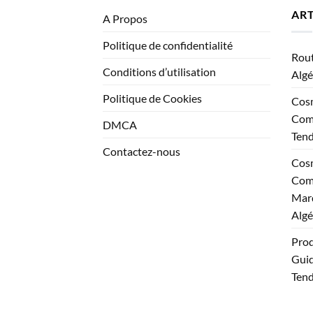
ART
A Propos
Politique de confidentialité
Rout
Conditions d’utilisation
Algé
Politique de Cookies
Cosm
Comp
DMCA
Ten
Contactez-nous
Cosm
Comp
Marq
Algé
Prod
Guid
Tend