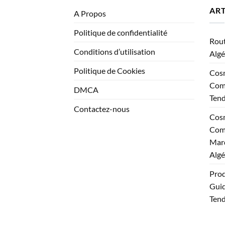
ART
A Propos
Politique de confidentialité
Rout
Conditions d’utilisation
Algé
Politique de Cookies
Cosm
Comp
DMCA
Ten
Contactez-nous
Cosm
Comp
Marq
Algé
Prod
Guid
Tend