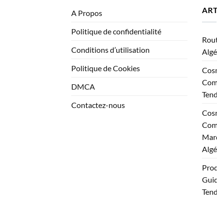
ART
A Propos
Politique de confidentialité
Rout
Conditions d’utilisation
Algé
Politique de Cookies
Cosm
Comp
DMCA
Ten
Contactez-nous
Cosm
Comp
Marq
Algé
Prod
Guid
Tend