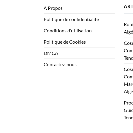
ART
A Propos
Politique de confidentialité
Rout
Conditions d’utilisation
Algé
Politique de Cookies
Cosm
Comp
DMCA
Ten
Contactez-nous
Cosm
Comp
Marq
Algé
Prod
Guid
Tend