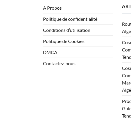
ART
A Propos
Politique de confidentialité
Rout
Conditions d’utilisation
Algé
Politique de Cookies
Cosm
Comp
DMCA
Ten
Contactez-nous
Cosm
Comp
Marq
Algé
Prod
Guid
Tend