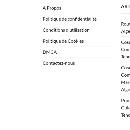
ART
A Propos
Politique de confidentialité
Rout
Conditions d’utilisation
Algé
Politique de Cookies
Cosm
Comp
DMCA
Ten
Contactez-nous
Cosm
Comp
Marq
Algé
Prod
Guid
Tend