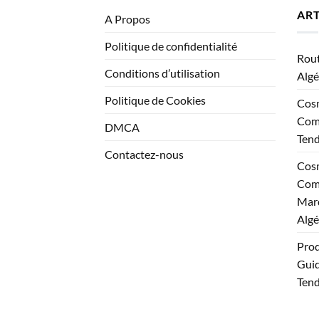
ART
A Propos
Politique de confidentialité
Rout
Conditions d’utilisation
Algé
Politique de Cookies
Cosm
Comp
DMCA
Ten
Contactez-nous
Cosm
Comp
Marq
Algé
Prod
Guid
Tend