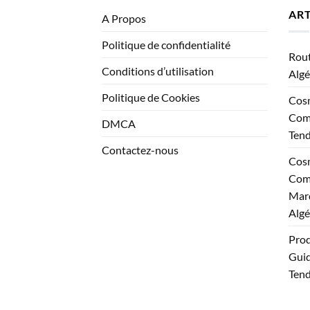
ART
A Propos
Politique de confidentialité
Rout
Conditions d’utilisation
Algé
Politique de Cookies
Cosm
Comp
DMCA
Ten
Contactez-nous
Cosm
Comp
Marq
Algé
Prod
Guid
Tend