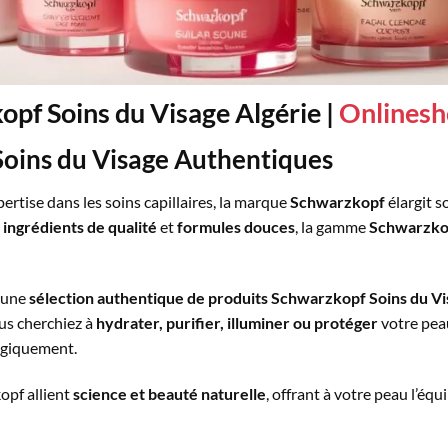
pf Soins du Visage Algérie |
Onlines
Soins du Visage Authentiques
rtise dans les soins capillaires, la marque
Schwarzkopf
élargit s
,
ingrédients de qualité
et
formules douces
, la gamme
Schwarzkop
z une
sélection authentique de produits Schwarzkopf Soins du V
us cherchiez à
hydrater, purifier, illuminer ou protéger
votre pea
logiquement.
opf allient
science et beauté naturelle
, offrant à votre peau l’équ