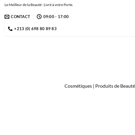
Passer
Le Meilleur de la Beauté : Livré à votre Porte.
au
CONTACT
09:00 - 17:00
contenu
+213 (0) 698 80 89 83
Cosmétiques | Produits de Beauté 