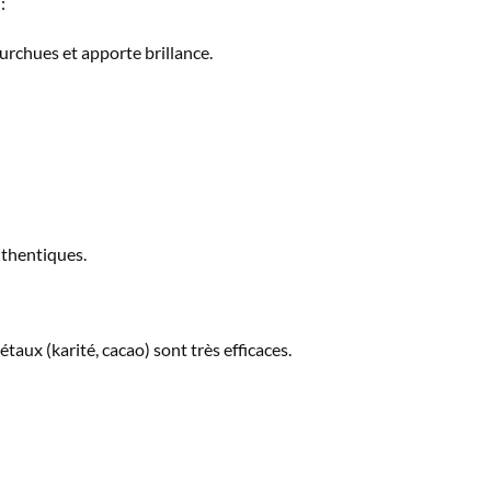
:
ourchues et apporte brillance.
uthentiques.
taux (karité, cacao) sont très efficaces.