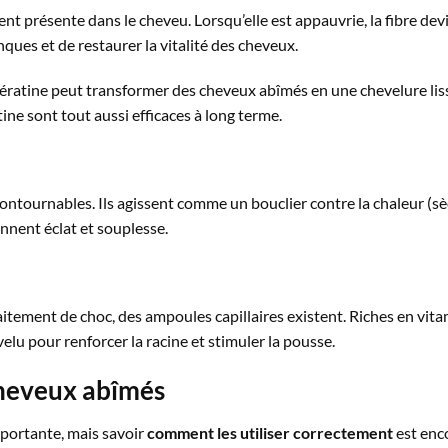
t présente dans le cheveu. Lorsqu’elle est appauvrie, la fibre devie
ues et de restaurer la vitalité des cheveux.
 kératine peut transformer des cheveux abîmés en une chevelure liss
ne sont tout aussi efficaces à long terme.
ncontournables. Ils agissent comme un bouclier contre la chaleur (sè
onnent éclat et souplesse.
aitement de choc, des ampoules capillaires existent. Riches en vitam
elu pour renforcer la racine et stimuler la pousse.
 cheveux abîmés
mportante, mais savoir
comment les utiliser correctement
est enco