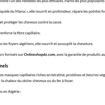
mme l’un des remèdes les plus efficaces. Parmi les plus populaires 
iquide du Maroc », elle nourrit en profondeur, répare les pointes f
et protéger les cheveux contre la casse.
enforce la fibre capillaire.
 les foyers algériens, elle nourrit et assouplit la chevelure.
urs formats sur
Onlineshopdz.com
, avec la garantie de produits a
nels
es masques capillaires riches en kératine, protéines et beurres végé
r la chaleur du sèche-cheveux ou du fer à lisser.
s en Algérie :