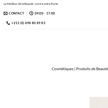
Passer
Le Meilleur de la Beauté : Livré à votre Porte.
au
CONTACT
09:00 - 17:00
contenu
+213 (0) 698 80 89 83
Cosmétiques | Produits de Beauté 