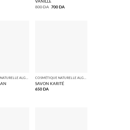
VANILLE
Le
Le
800
DA
700
DA
prix
prix
initial
actuel
était :
est :
800 DA.
700 DA.
COSMÉTIQUE NATURELLE ALGERIE
COSMÉTIQUE NATURELLE ALGERIE
GAN
SAVON KARITÉ
650
DA