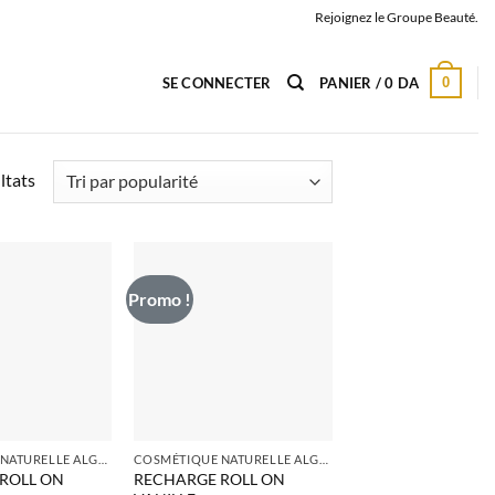
Rejoignez le Groupe Beauté.
0
SE CONNECTER
PANIER /
0
DA
Trié
ltats
par
popularité
Promo !
COSMÉTIQUE NATURELLE ALGERIE
COSMÉTIQUE NATURELLE ALGERIE
ROLL ON
RECHARGE ROLL ON