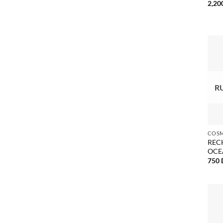
2,20
R
REC
OCEA
750