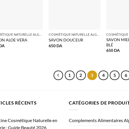
COSMÉTIQUE NATURELLE ALGERIE
COSMÉTIQUE NATURELLE ALGERIE
SAVON MIEL
ON ALOE VERA
SAVON DOUCEUR
BLÉ
DA
650
DA
650
DA
1
2
3
4
5
6
ICLES RÉCENTS
CATÉGORIES DE PRODUI
ine Cosmétique Naturelle en
Complements Alimentaires Al
rie : Guide Beauté 2026