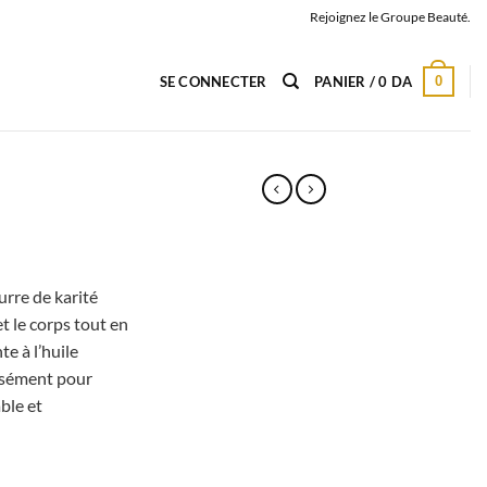
Rejoignez le Groupe Beauté.
0
SE CONNECTER
PANIER /
0
DA
urre de karité
et le corps tout en
e à l’huile
nsément pour
ble et