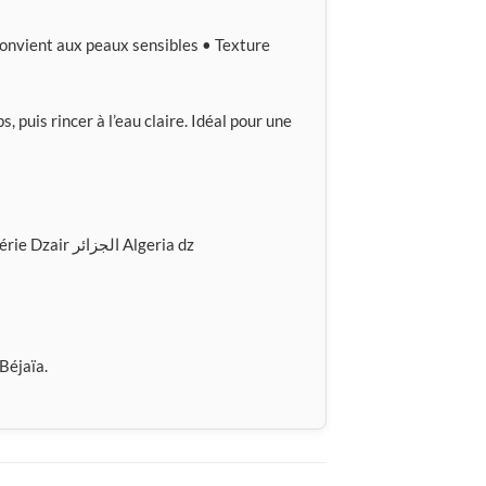
Convient aux peaux sensibles • Texture
 puis rincer à l’eau claire. Idéal pour une
#SAVON #SAVON_KARITÉ #SAVONKARITÉ #Algérie Dzair الجزائر Algeria dz
Béjaïa.