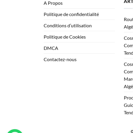
ART
A Propos
Politique de confidentialité
Rout
Conditions d’utilisation
Algé
Politique de Cookies
Cosm
Comp
DMCA
Ten
Contactez-nous
Cosm
Comp
Marq
Algé
Prod
Guid
Tend
©