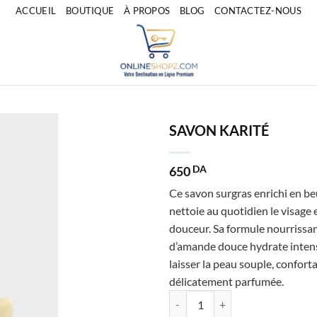
ACCUEIL
BOUTIQUE
À PROPOS
BLOG
CONTACTEZ-NOUS
SAVON KARITÉ
650
DA
Ce savon surgras enrichi en be
nettoie au quotidien le visage 
douceur. Sa formule nourrissant
d’amande douce hydrate inte
laisser la peau souple, conforta
délicatement parfumée.
quantité de SAVON KARITÉ