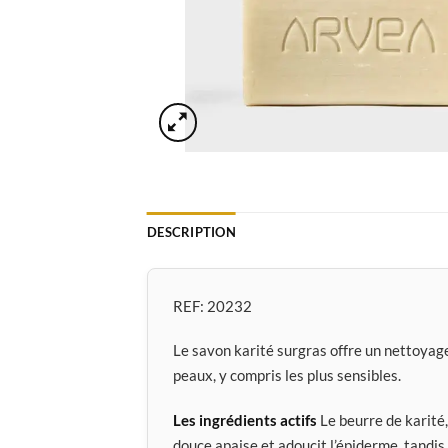
DESCRIPTION
REF:
20232
Le savon karité surgras offre un nettoyage 
peaux, y compris les plus sensibles.
Les ingrédients actifs
Le beurre de karité
douce apaise et adoucit l’épiderme, tandis