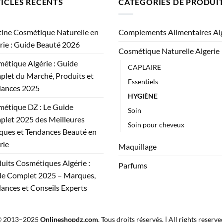
ICLES RÉCENTS
CATÉGORIES DE PRODUI
ine Cosmétique Naturelle en
Complements Alimentaires Al
rie : Guide Beauté 2026
Cosmétique Naturelle Algerie
étique Algérie : Guide
CAPLAIRE
let du Marché, Produits et
Essentiels
dances 2025
HYGIÈNE
étique DZ : Le Guide
Soin
let 2025 des Meilleures
Soin pour cheveux
ues et Tendances Beauté en
rie
Maquillage
uits Cosmétiques Algérie :
Parfums
e Complet 2025 – Marques,
ances et Conseils Experts
 2013–2025
Onlineshopdz.com
. Tous droits réservés. | All rights reserve