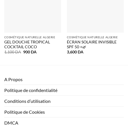
COSMÉTIQUE NATURELLE ALGERIE
COSMÉTIQUE NATURELLE ALGERIE
GEL DOUCHE TROPICAL
ÉCRAN SOLAIRE INVISIBLE
COCKTAIL COCO
SPF 50 +🌿
Le
Le
1,100
DA
900
DA
3,600
DA
prix
prix
initial
actuel
était :
est :
1,100 DA.
900 DA.
A Propos
Politique de confidentialité
Conditions d’utilisation
Politique de Cookies
DMCA