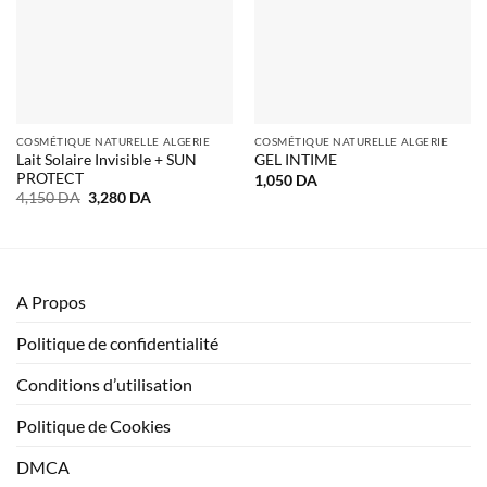
COSMÉTIQUE NATURELLE ALGERIE
COSMÉTIQUE NATURELLE ALGERIE
Lait Solaire Invisible + SUN
GEL INTIME
PROTECT
1,050
DA
Le
Le
4,150
DA
3,280
DA
prix
prix
initial
actuel
était :
est :
4,150 DA.
3,280 DA.
A Propos
Politique de confidentialité
Conditions d’utilisation
Politique de Cookies
DMCA