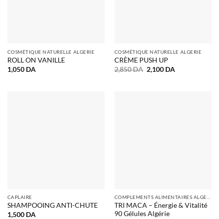
COSMÉTIQUE NATURELLE ALGERIE
COSMÉTIQUE NATURELLE ALGERIE
ROLL ON VANILLE
CRÈME PUSH UP
Le
Le
1,050
DA
2,850
DA
2,100
DA
prix
prix
initial
actuel
était :
est :
2,850 DA.
2,100 DA.
CAPLAIRE
COMPLEMENTS ALIMENTAIRES ALGERIE
TRI MACA – Énergie & Vitalité
SHAMPOOING ANTI-CHUTE
90 Gélules Algérie
1,500
DA