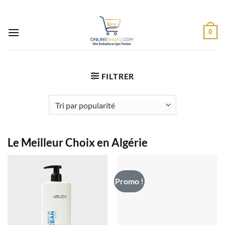
Passer
au
contenu
0
FILTRER
Le Meilleur Choix en Algérie
Promo !