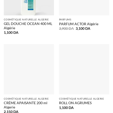
COSMÉTIQUE NATURELLE ALGERIE
PARFUMS
GEL DOUCHE OCEAN 400 ML
PARFUM ACTOR Algérie
Algérie
Le
Le
3,900
DA
3,100
DA
prix
prix
1,100
DA
initial
actuel
était :
est :
3,900 DA.
3,100 DA.
COSMÉTIQUE NATURELLE ALGERIE
COSMÉTIQUE NATURELLE ALGERIE
CRÈME APAISANTE 200 ml
ROLL ON AGRUMES
Algerie
1,100
DA
2,150
DA