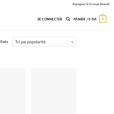
Rejoignez le Groupe Beauté.
0
SE CONNECTER
PANIER /
0
DA
Trié
ltats
par
popularité