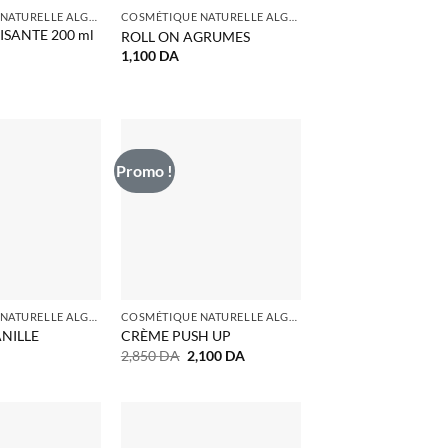
COSMÉTIQUE NATURELLE ALGERIE
COSMÉTIQUE NATURELLE ALGERIE
SANTE 200 ml
ROLL ON AGRUMES
1,100
DA
Promo !
COSMÉTIQUE NATURELLE ALGERIE
COSMÉTIQUE NATURELLE ALGERIE
NILLE
CRÈME PUSH UP
Le
Le
2,850
DA
2,100
DA
prix
prix
initial
actuel
était :
est :
2,850 DA.
2,100 DA.