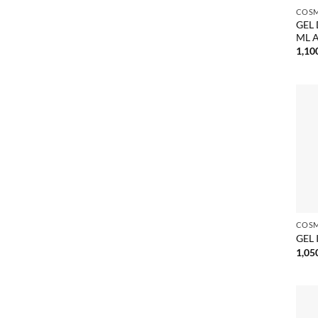
GEL
ML A
1,10
GEL 
1,05