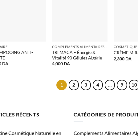
AIRE
COMPLEMENTS ALIMENTAIRES ALGERIE
MPOOING ANTI-
TRI MACA – Énergie &
CRÈME MIR
TE
Vitalité 90 Gélules Algérie
2,300
DA
0
DA
4,000
DA
1
2
3
4
…
9
10
ICLES RÉCENTS
CATÉGORIES DE PRODUI
ine Cosmétique Naturelle en
Complements Alimentaires Al