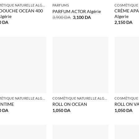
COSMÉTIQUE NATURELLE ALGERIE
PARFUMS
 DOUCHE OCEAN 400
CRÈME APAI
PARFUM ACTOR Algérie
lgérie
Algerie
Le
Le
3,900
DA
3,100
DA
prix
prix
0
DA
2,150
DA
initial
actuel
était :
est :
3,900 DA.
3,100 DA.
COSMÉTIQUE NATURELLE ALGERIE
COSMÉTIQUE NATURELLE ALGERIE
INTIME
ROLL ON OCEAN
ROLL ON VA
0
DA
1,050
DA
1,050
DA