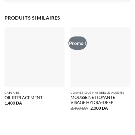
PRODUITS SIMILAIRES
Promo !
CAPLAIRE
COSMÉTIQUE NATURELLE ALGERIE
MOUSSE NETTOYANTE
OIL REPLACEMENT
VISAGE HYDRA-DEEP
1,400
DA
Le
Le
2,400
DA
2,000
DA
prix
prix
initial
actuel
était :
est :
2,400 DA.
2,000 DA.