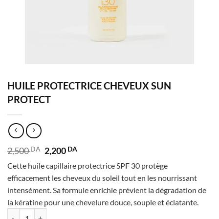
HUILE PROTECTRICE CHEVEUX SUN
PROTECT
Le
Le
2,500
DA
2,200
DA
prix
prix
Cette huile capillaire protectrice SPF 30 protège
initial
actuel
était :
est :
efficacement les cheveux du soleil tout en les nourrissant
2,500 DA.
2,200 DA.
intensément. Sa formule enrichie prévient la dégradation de
la kératine pour une chevelure douce, souple et éclatante.
quantité de HUILE PROTECTRICE CHEVEUX SUN PROTECT