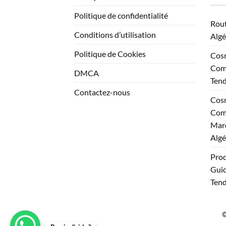
Politique de confidentialité
Rout
Conditions d’utilisation
Algé
Politique de Cookies
Cosm
Comp
DMCA
Ten
Contactez-nous
Cosm
Comp
Marq
Algé
Prod
Guid
Tend
©