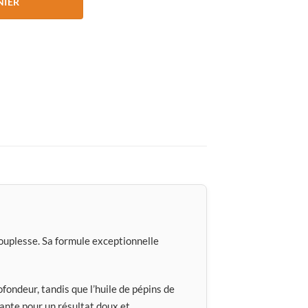
NIER
ouplesse. Sa formule exceptionnelle
ofondeur, tandis que l’huile de pépins de
sante pour un résultat doux et