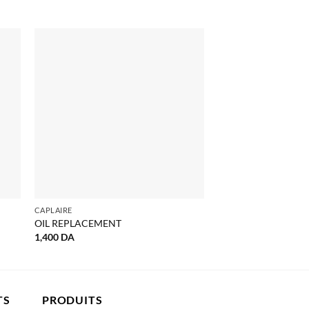
CAPLAIRE
COSMÉTIQUE NATURELL
OIL REPLACEMENT
SIX CREAM TEINT C
1,400
DA
2,600
DA
TS
PRODUITS