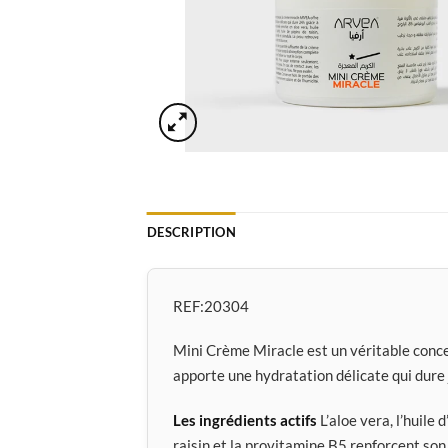
DESCRIPTION
REF:
20304
Mini Crème Miracle est un véritable conce
apporte une hydratation délicate qui dure
Les ingrédients actifs
L’aloe vera, l’huile
raisin et la provitamine B5 renforcent son