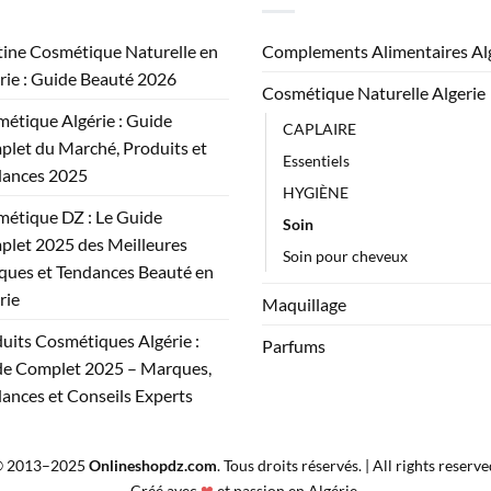
ine Cosmétique Naturelle en
Complements Alimentaires Al
rie : Guide Beauté 2026
Cosmétique Naturelle Algerie
étique Algérie : Guide
CAPLAIRE
let du Marché, Produits et
Essentiels
dances 2025
HYGIÈNE
étique DZ : Le Guide
Soin
let 2025 des Meilleures
Soin pour cheveux
ues et Tendances Beauté en
rie
Maquillage
uits Cosmétiques Algérie :
Parfums
e Complet 2025 – Marques,
ances et Conseils Experts
 2013–2025
Onlineshopdz.com
. Tous droits réservés. | All rights reserve
Créé avec
❤
et passion en Algérie.