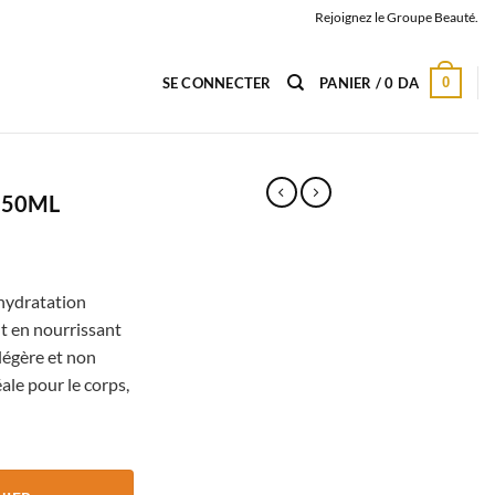
Rejoignez le Groupe Beauté.
0
SE CONNECTER
PANIER /
0
DA
 50ML
 hydratation
t en nourrissant
 légère et non
ale pour le corps,
LE 50ML