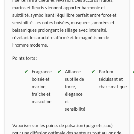
marins et fleuris viennent apporter harmonie et
subtilité, symbolisant l’équilibre parfait entre force et
sensibilité. Les notes boisées, musquées, ambrées et
balsamiques prolongent le sillage avec intensité,
révélant le caractère affirmé et le magnétisme de
l’homme moderne.
Points forts :
Fragrance
Alliance
Parfum
boisée et
subtile de
séduisant et
marine,
force,
charismatique
fraîche et
élégance
masculine
et
sensibilité
Vaporiser sur les points de pulsation (poignets, cou)
pour une diffusion optimale des senteurs tout au long de