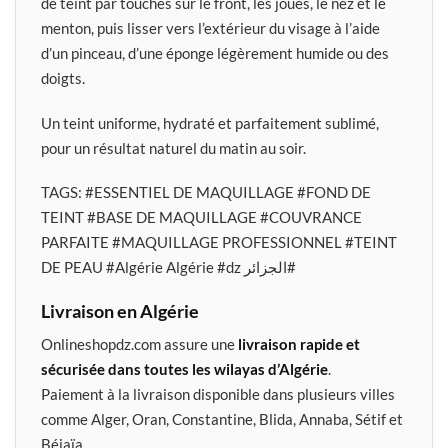
de teint par touches sur le front, les joues, le nez et le
menton, puis lisser vers l’extérieur du visage à l’aide
d’un pinceau, d’une éponge légèrement humide ou des
doigts.
Un teint uniforme, hydraté et parfaitement sublimé,
pour un résultat naturel du matin au soir.
TAGS:
#ESSENTIEL DE MAQUILLAGE
#FOND DE
TEINT
#BASE DE MAQUILLAGE
#COUVRANCE
PARFAITE
#MAQUILLAGE PROFESSIONNEL
#TEINT
DE PEAU #Algérie Algérie #dz الجزائر#
Livraison en Algérie
Onlineshopdz.com assure une
livraison rapide et
sécurisée dans toutes les wilayas d’Algérie
.
Paiement à la livraison disponible dans plusieurs villes
comme Alger, Oran, Constantine, Blida, Annaba, Sétif et
Béjaïa.