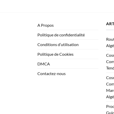
ART
A Propos
Politique de confidentialité
Rout
Conditions d’utilisation
Algé
Politique de Cookies
Cosm
Comp
DMCA
Ten
Contactez-nous
Cosm
Comp
Marq
Algé
Prod
Guid