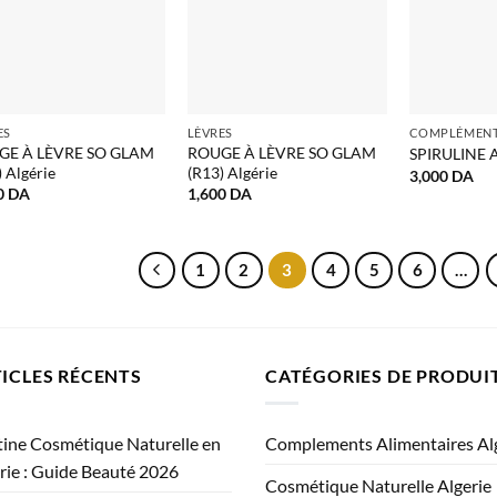
ES
LÈVRES
GE À LÈVRE SO GLAM
ROUGE À LÈVRE SO GLAM
SPIRULINE A
 Algérie
(R13) Algérie
3,000
DA
0
DA
1,600
DA
1
2
3
4
5
6
…
ICLES RÉCENTS
CATÉGORIES DE PRODUI
ine Cosmétique Naturelle en
Complements Alimentaires Al
rie : Guide Beauté 2026
Cosmétique Naturelle Algerie