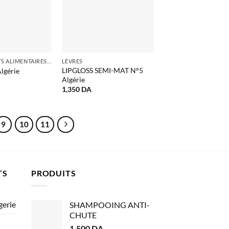
COMPLÉMENTS ALIMENTAIRES ALGERIE
LÈVRES
LIPGLOSS SEMI-MAT N°5
lgérie
Algérie
1,350
DA
9
10
11
TS
PRODUITS
gerie
SHAMPOOING ANTI-
CHUTE
1,500
DA