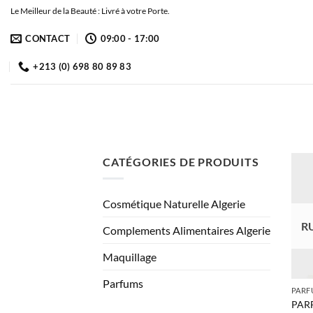
Passer
Le Meilleur de la Beauté : Livré à votre Porte.
au
CONTACT
09:00 - 17:00
contenu
+213 (0) 698 80 89 83
CATÉGORIES DE PRODUITS
Cosmétique Naturelle Algerie
R
Complements Alimentaires Algerie
Maquillage
Parfums
PARF
PAR