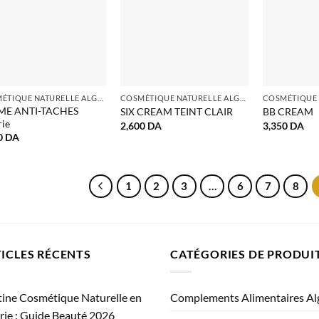
COSMÉTIQUE NATURELLE ALGERIE
COSMÉTIQUE NATURELLE ALGERIE
ME ANTI-TACHES
SIX CREAM TEINT CLAIR
BB CREAM
rie
2,600
DA
3,350
DA
0
DA
1
2
3
…
6
7
8
ICLES RÉCENTS
CATÉGORIES DE PRODUI
ine Cosmétique Naturelle en
Complements Alimentaires Al
rie : Guide Beauté 2026