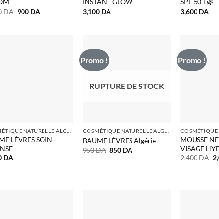
OM
INSTANT GLOW
SPF 50 +🌿
Le
Le
0
DA
900
DA
3,100
DA
3,600
DA
prix
prix
initial
actuel
était :
est :
1,000 DA.
900 DA.
Promo !
Promo !
RUPTURE DE STOCK
COSMÉTIQUE NATURELLE ALGERIE
COSMÉTIQUE NATURELLE ALGERIE
ME LÈVRES SOIN
MOUSSE NE
BAUME LÈVRES Algérie
ENSE
VISAGE HY
Le
Le
950
DA
850
DA
prix
prix
L
0
DA
2,400
DA
2
initial
actuel
pr
était :
est :
in
950 DA.
850 DA.
ét
2,