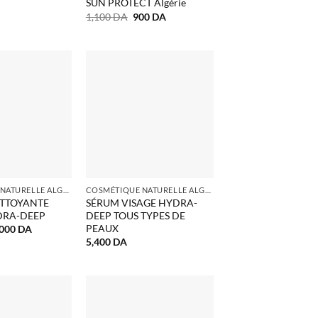
SUN PROTECT Algérie
Le
Le
1,100
DA
900
DA
prix
prix
initial
actuel
était :
est :
1,100 DA.
900 DA.
COSMÉTIQUE NATURELLE ALGERIE
COSMÉTIQUE NATURELLE ALGERIE
TTOYANTE
SÉRUM VISAGE HYDRA-
DRA-DEEP
DEEP TOUS TYPES DE
PEAUX
e
Le
,000
DA
ix
prix
5,400
DA
itial
actuel
ait :
est :
400 DA.
2,000 DA.