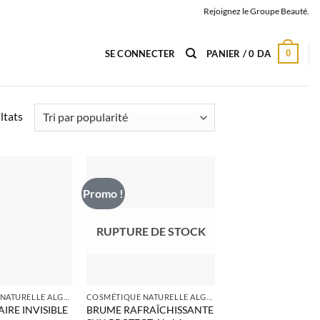
Rejoignez le Groupe Beauté.
0
SE CONNECTER
PANIER /
0
DA
Trié
ltats
par
popularité
Promo !
RUPTURE DE STOCK
COSMÉTIQUE NATURELLE ALGERIE
COSMÉTIQUE NATURELLE ALGERIE
IRE INVISIBLE
BRUME RAFRAÎCHISSANTE