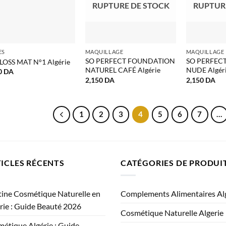
RUPTURE DE STOCK
RUPTUR
ES
MAQUILLAGE
MAQUILLAGE
SO PERFECT FOUNDATION
SO PERFEC
LOSS MAT N°1 Algérie
NATUREL CAFÉ Algérie
NUDE Algér
0
DA
2,150
DA
2,150
DA
1
2
3
4
5
6
7
…
ICLES RÉCENTS
CATÉGORIES DE PRODUI
ine Cosmétique Naturelle en
Complements Alimentaires Al
rie : Guide Beauté 2026
Cosmétique Naturelle Algerie
étique Algérie : Guide