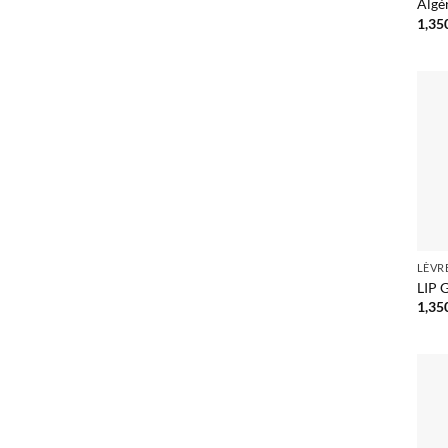
Algé
1,35
LÈVR
LIP 
1,35