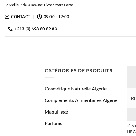
Passer
Le Meilleur de la Beauté : Livré à votre Porte.
au
CONTACT
09:00 - 17:00
contenu
+213 (0) 698 80 89 83
CATÉGORIES DE PRODUITS
Cosmétique Naturelle Algerie
R
Complements Alimentaires Algerie
Maquillage
Parfums
LÈVR
LIPG