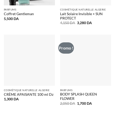
PARFUMS
COSMÉTIQUE NATURELLE ALGERIE
Lait Solaire Invisible + SUN
Coffret Gentleman
PROTECT
5,500
DA
Le
Le
4,150
DA
3,280
DA
prix
prix
initial
actuel
était :
est :
4,150 DA.
3,280 DA.
Promo !
COSMÉTIQUE NATURELLE ALGERIE
PARFUMS
BODY SPLASH QUEEN
CRÈME APAISANTE 100 ml Dz
FLOWER
1,300
DA
Le
Le
2,050
DA
1,700
DA
prix
prix
initial
actuel
était :
est :