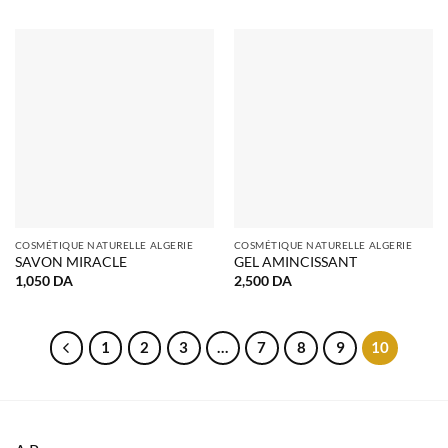
initial
actuel
était :
est :
1,100 DA.
900 DA.
COSMÉTIQUE NATURELLE ALGERIE
COSMÉTIQUE NATURELLE ALGERIE
SAVON MIRACLE
GEL AMINCISSANT
1,050
DA
2,500
DA
1
2
3
…
7
8
9
10