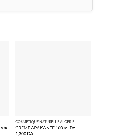
Promo !
RUPTURE 
COSMÉTIQUE NATURELLE ALGERIE
COSMÉTIQUE NATURELL
e &
BRUME RAFRAÎCHI
CRÈME APAISANTE 100 ml Dz
PROTECT Algérie
1,300
DA