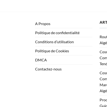
ART
A Propos
Politique de confidentialité
Rout
Conditions d’utilisation
Algé
Politique de Cookies
Cosm
Comp
DMCA
Ten
Contactez-nous
Cosm
Comp
Marq
Algé
Prod
Guid