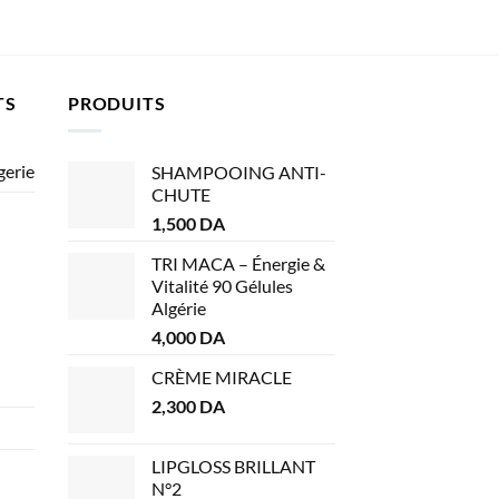
Le
Le
1,100
DA
900
DA
prix
pri
initial
act
était :
est
1,100 DA.
90
TS
PRODUITS
gerie
SHAMPOOING ANTI-
CHUTE
1,500
DA
TRI MACA – Énergie &
Vitalité 90 Gélules
Algérie
4,000
DA
CRÈME MIRACLE
2,300
DA
LIPGLOSS BRILLANT
N°2