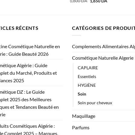
Le
Le
1,800
DA
1,650
DA
prix
prix
initial
actuel
était :
est :
1,800 DA.
1,650 DA.
ICLES RÉCENTS
CATÉGORIES DE PRODUI
ine Cosmétique Naturelle en
Complements Alimentaires Al
rie : Guide Beauté 2026
Cosmétique Naturelle Algerie
étique Algérie : Guide
CAPLAIRE
let du Marché, Produits et
Essentiels
dances 2025
HYGIÈNE
étique DZ : Le Guide
Soin
let 2025 des Meilleures
Soin pour cheveux
ues et Tendances Beauté en
rie
Maquillage
uits Cosmétiques Algérie :
Parfums
e Complet 2025 – Marques,