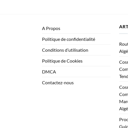
ART
A Propos
Politique de confidentialité
Rout
Conditions d’utilisation
Algé
Politique de Cookies
Cosm
Comp
DMCA
Ten
Contactez-nous
Cosm
Comp
Marq
Algé
Prod
Guid