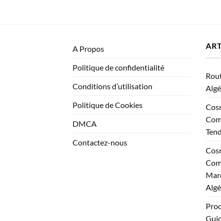
ART
A Propos
Politique de confidentialité
Rout
Conditions d’utilisation
Algé
Politique de Cookies
Cosm
Comp
DMCA
Ten
Contactez-nous
Cosm
Comp
Marq
Algé
Prod
Guid