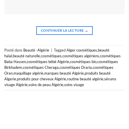
CONTINUER LA LECTURE
→
Posté dans
Beauté -Algérie
|
Tagged
Alger cosmétiques
,
beauté
halal
,
beauté naturelle
,
cosmétiques
,
cosmétiques algériens
,
cosmétiques
Baba Hassen
,
cosmétiques bébé Algérie
,
cosmétiques bio
,
cosmétiques
Birkhadem
,
cosmétiques Cheraga
,
cosmétiques Draria
,
cosmétiques
Oran
,
maquillage algérie
,
marques beauté Algérie
,
produits beauté
Algerie
,
produits pour cheveux Algérie
,
routine beauté algérie
,
sérums
visage Algérie
,
soins de peau Algérie
,
soins visage