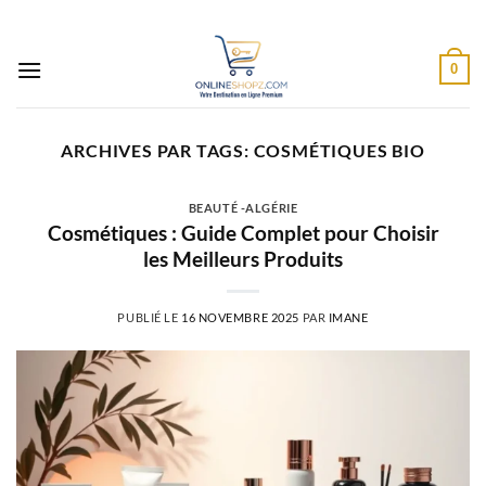
Passer
au
contenu
0
ARCHIVES PAR TAGS:
COSMÉTIQUES BIO
BEAUTÉ -ALGÉRIE
Cosmétiques : Guide Complet pour Choisir
les Meilleurs Produits
PUBLIÉ LE
16 NOVEMBRE 2025
PAR
IMANE