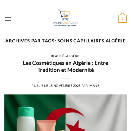
Passer
au
contenu
0
ARCHIVES PAR TAGS:
SOINS CAPILLAIRES ALGÉRIE
BEAUTÉ -ALGÉRIE
Les Cosmétiques en Algérie : Entre
Tradition et Modernité
PUBLIÉ LE
15 NOVEMBRE 2025
PAR
IMANE