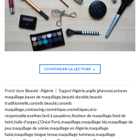
CONTINUER LA LECTURE
→
Posté dans
Beauté -Algérie
|
Tagged
Algérie
,
argile ghassoul
,
astuces
maquillage
,
bases de maquillage
,
beauté durable
,
beauté
traditionnelle
,
conseils beauté
,
conseils
maquillage
,
contouring
,
cosmétique
,
cosmétiques
,
éco-
responsable
,
eyeliner
,
fard à paupières
,
fixateur de maquillage
,
fond de
teint
,
huile d'argan
,
L'Oréal Paris
,
maquillage
,
maquillage bio
,
maquillage de
jour
,
maquillage de soirée
,
maquillage en Algérie
,
maquillage
halal
,
maquillage longue tenue
,
maquillage lumineux
,
maquillage