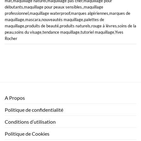
mat
,
maquillage naturel
,
maquillage pas cher
,
maquillage pour
débutants
,
maquillage pour peaux sensibles.
,
maquillage
professionnel
,
maquillage waterproof
,
marques algériennes
,
marques de
maquillage
,
mascara
,
nouveautés maquillage
,
palettes de
maquillage
,
produits de beauté
,
produits naturels
,
rouge à lèvres
,
soins de la
peau
,
soins du visage
,
tendance maquillage
,
tutoriel maquillage
,
Yves
Rocher
A Propos
Politique de confidentialité
Conditions d’utilisation
Politique de Cookies