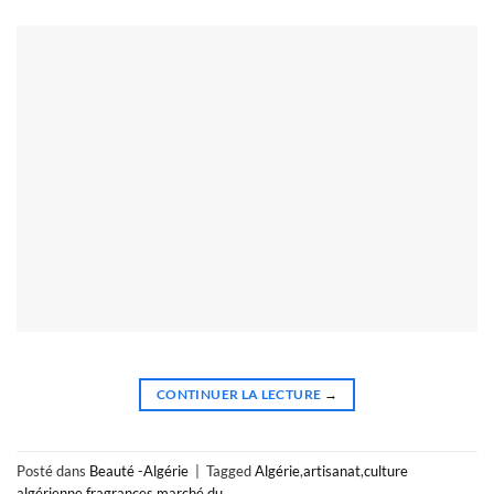
CONTINUER LA LECTURE
→
Posté dans
Beauté -Algérie
|
Tagged
Algérie
,
artisanat
,
culture
algérienne
,
fragrances
,
marché du