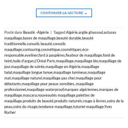
CONTINUER LA LECTURE
→
Posté dans
Beauté -Algérie
|
Tagged
Algérie
,
argile ghassoul
,
astuces
maquillage
,
bases de maquillage
,
beauté durable
,
beauté
traditionnelle
,
conseils beauté
,
conseils
maquillage
,
contouring
,
cosmétique
,
cosmétiques
,
éco-
responsable
,
eyeliner
,
fard à paupières
,
fixateur de maquillage
,
fond de
teint
,
huile d'argan
,
L'Oréal Paris
,
maquillage
,
maquillage bio
,
maquillage de
jour
,
maquillage de soirée
,
maquillage en Algérie
,
maquillage
halal
,
maquillage longue tenue
,
maquillage lumineux
,
maquillage
mat
,
maquillage naturel
,
maquillage pas cher
,
maquillage pour
débutants
,
maquillage pour peaux sensibles.
,
maquillage
professionnel
,
maquillage waterproof
,
marques algériennes
,
marques de
maquillage
,
mascara
,
nouveautés maquillage
,
palettes de
maquillage
,
produits de beauté
,
produits naturels
,
rouge à lèvres
,
soins de la
peau
,
soins du visage
,
tendance maquillage
,
tutoriel maquillage
,
Yves
Rocher