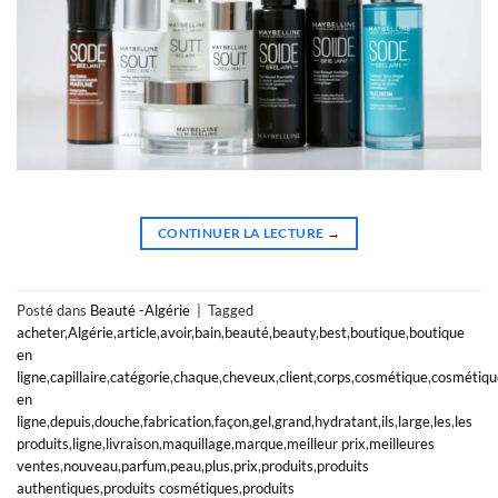
CONTINUER LA LECTURE
→
Posté dans
Beauté -Algérie
|
Tagged
acheter
,
Algérie
,
article
,
avoir
,
bain
,
beauté
,
beauty
,
best
,
boutique
,
boutique
en
ligne
,
capillaire
,
catégorie
,
chaque
,
cheveux
,
client
,
corps
,
cosmétique
,
cosmétiqu
en
ligne
,
depuis
,
douche
,
fabrication
,
façon
,
gel
,
grand
,
hydratant
,
ils
,
large
,
les
,
les
produits
,
ligne
,
livraison
,
maquillage
,
marque
,
meilleur prix
,
meilleures
ventes
,
nouveau
,
parfum
,
peau
,
plus
,
prix
,
produits
,
produits
authentiques
,
produits cosmétiques
,
produits